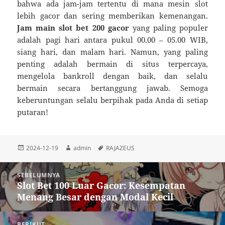
bahwa ada jam-jam tertentu di mana mesin slot
lebih gacor dan sering memberikan kemenangan.
Jam main slot bet 200 gacor
yang paling populer
adalah pagi hari antara pukul 00.00 – 05.00 WIB,
siang hari, dan malam hari. Namun, yang paling
penting adalah bermain di situs terpercaya,
mengelola bankroll dengan baik, dan selalu
bermain secara bertanggung jawab. Semoga
keberuntungan selalu berpihak pada Anda di setiap
putaran!
Diposkan
Penulis
Tag
2024-12-19
admin
RAJAZEUS
pada
Navigasi
SEBELUMNYA
pos
Slot Bet 100 Luar Gacor: Kesempatan
Pos
Menang Besar dengan Modal Kecil
sebelumnya:
BERIKUT