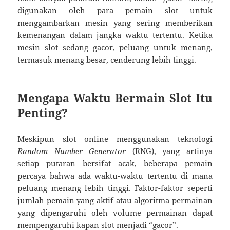
digunakan oleh para pemain slot untuk
menggambarkan mesin yang sering memberikan
kemenangan dalam jangka waktu tertentu. Ketika
mesin slot sedang gacor, peluang untuk menang,
termasuk menang besar, cenderung lebih tinggi.
Mengapa Waktu Bermain Slot Itu
Penting?
Meskipun slot online menggunakan teknologi
Random Number Generator
(RNG), yang artinya
setiap putaran bersifat acak, beberapa pemain
percaya bahwa ada waktu-waktu tertentu di mana
peluang menang lebih tinggi. Faktor-faktor seperti
jumlah pemain yang aktif atau algoritma permainan
yang dipengaruhi oleh volume permainan dapat
mempengaruhi kapan slot menjadi “gacor”.