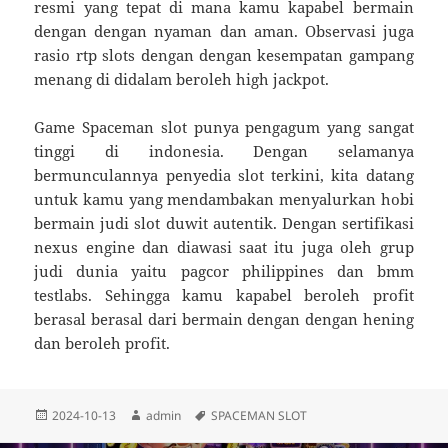
resmi yang tepat di mana kamu kapabel bermain
dengan dengan nyaman dan aman. Observasi juga
rasio rtp slots dengan dengan kesempatan gampang
menang di didalam beroleh high jackpot.
Game Spaceman slot punya pengagum yang sangat
tinggi di indonesia. Dengan selamanya
bermunculannya penyedia slot terkini, kita datang
untuk kamu yang mendambakan menyalurkan hobi
bermain judi slot duwit autentik. Dengan sertifikasi
nexus engine dan diawasi saat itu juga oleh grup
judi dunia yaitu pagcor philippines dan bmm
testlabs. Sehingga kamu kapabel beroleh profit
berasal berasal dari bermain dengan dengan hening
dan beroleh profit.
Diposkan
Penulis
Tag
2024-10-13
admin
SPACEMAN SLOT
pada