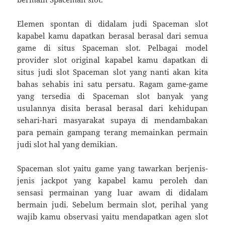
Elemen spontan di didalam judi Spaceman slot
kapabel kamu dapatkan berasal berasal dari semua
game di situs Spaceman slot. Pelbagai model
provider slot original kapabel kamu dapatkan di
situs judi slot Spaceman slot yang nanti akan kita
bahas sehabis ini satu persatu. Ragam game-game
yang tersedia di Spaceman slot banyak yang
usulannya disita berasal berasal dari kehidupan
sehari-hari masyarakat supaya di mendambakan
para pemain gampang terang memainkan permain
judi slot hal yang demikian.
Spaceman slot yaitu game yang tawarkan berjenis-
jenis jackpot yang kapabel kamu peroleh dan
sensasi permainan yang luar awam di didalam
bermain judi. Sebelum bermain slot, perihal yang
wajib kamu observasi yaitu mendapatkan agen slot